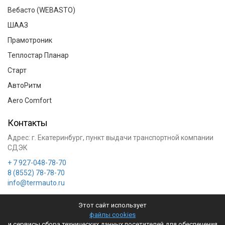
Вебасто (WEBASTO)
ШААЗ
Прамотроник
Теплостар Планар
Старт
АвтоРитм
Aero Comfort
Контакты
Адрес:
г. Екатеринбург
, пункт выдачи транспортной компании
СДЭК
+ 7 927-048-78-70
8 (8552) 78-78-70
info@termauto.ru
Этот сайт использует
файлы cookies
и сервисы сбора технических данных посетителей для обеспечения