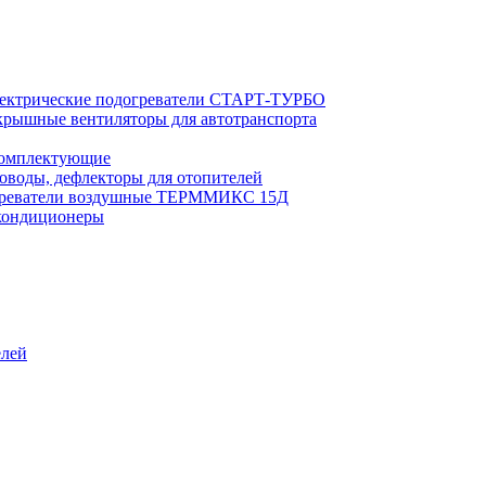
ектрические подогреватели СТАРТ-ТУРБО
рышные вентиляторы для автотранспорта
комплектующие
оводы, дефлекторы для отопителей
реватели воздушные ТЕРММИКС 15Д
кондиционеры
елей