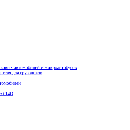
гковых автомобилей и микроавтобусов
ателя для грузовиков
втомобилей
xt 14D