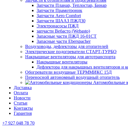
Запчасти к отопителям и подогревателям
Запчасти Планар, Теплостар, Бинар
Запчасти Прамотроник
Запчасти Aero Comfort
Запчасти ШААЗ ПЖД30
Электронасосы ПЖД
запчасти Вебасто (Webasto)
Запасные части ПЖД 16-01СТ
Запасные части Eberspacher
Воздуховоды, дефлекторы для отопителей
Электрические подогреватели СТАРТ-ТУРБО
Накрышные вентиляторы для автотранспорта
Накрышные вентиляторы
Дефлектора для накрышных вентиляторов и 
Обогреватели воздушные ТЕРММИКС 15Д
Переносной автономный воздушный отопитель
Автомобильные 
Доставка
Оплата
Новости
Статьи
Контакты
Гарантия
+7 927 048 78 70