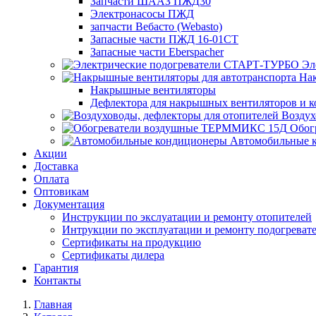
Запчасти ШААЗ ПЖД30
Электронасосы ПЖД
запчасти Вебасто (Webasto)
Запасные части ПЖД 16-01СТ
Запасные части Eberspacher
Эл
Нак
Накрышные вентиляторы
Дефлектора для накрышных вентиляторов и 
Воздух
Обог
Автомобильные 
Акции
Доставка
Оплата
Оптовикам
Документация
Инструкции по экслуатации и ремонту отопителей
Интрукции по эксплуатации и ремонту подогреват
Сертификаты на продукцию
Сертификаты дилера
Гарантия
Контакты
Главная